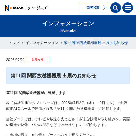
新卒採用
インフォメーション
information
トップ
インフォメーション
第11回 関西放送機器展 出展のお知らせ
お知らせ
2026/07/01
第11回 関西放送機器展 出展のお知らせ
第
11
回 関西放送機器展に出展します
株式会社
NHK
テクノロジーズは、
2026
年
7
月
8
日（水）・
9
日（木）に大阪
南港
ATC
ホールで開催される「第
11
回 関西放送機器展」に出展します。
当社ブースでは、テレビや放送を支えるさまざまな技術や取り組みを、実際
の機器や映像、パネル展示などでわかりやすくご紹介します。
ご来場の際は、ぜひ当社ブースへお立ち寄りください。