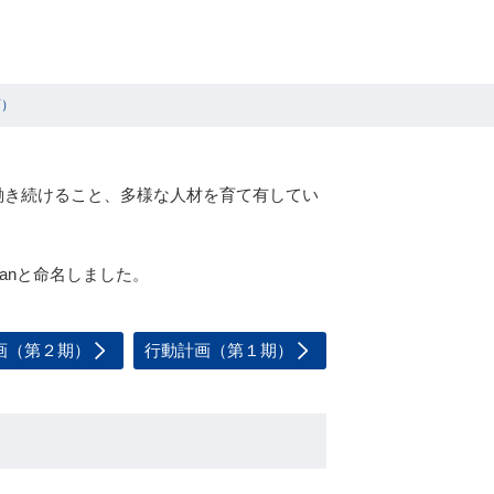
画）
がら働き続けること、多様な人材を育て有してい
lanと命名しました。
画（第２期）
行動計画（第１期）