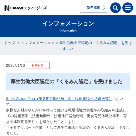
新卒採用
インフォメーション
information
トップ
インフォメーション
厚生労働大臣認定の「くるみん認定」を受け
ました
お知らせ
2025/01/16
厚生労働大臣認定の「くるみん認定」を受けました
Smile Action Plan（第２期行動計画 次世代育成/女性活躍推進）
におい
て、
多様な人材がやりがいを持って働ける職場環境の実現等の取組みを達成し、
10の認定基準（法定時間外・法定休日労働時間、男女育児休職取得率・育
児関連制度等要件）を満たしたことにより、
「子育てサポート企業」として厚生労働大臣認定の「くるみん認定」を受け
ました。