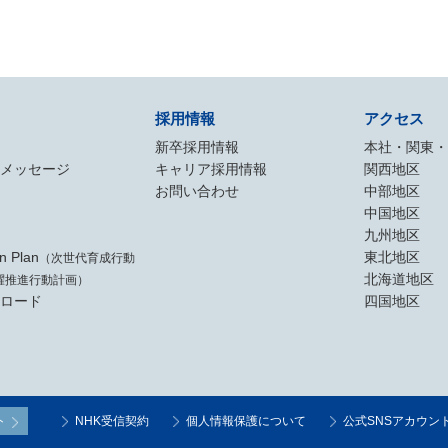
採用情報
アクセス
新卒採用情報
本社・関東
メッセージ
キャリア採用情報
関西地区
お問い合わせ
中部地区
中国地区
九州地区
on Plan
東北地区
（次世代育成行動
北海道地区
躍推進行動計画）
ロード
四国地区
ト
NHK受信契約
個人情報保護について
公式SNSアカウン