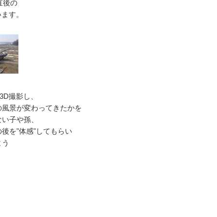
直後の
います。
3D撮影し、
の風景が変わってきたかを
ない子や孫、
後を"体感"してもらい
よう