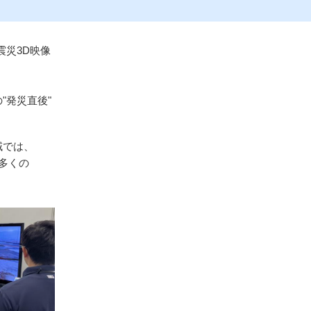
震災3D映像
"発災直後"
域では、
多くの