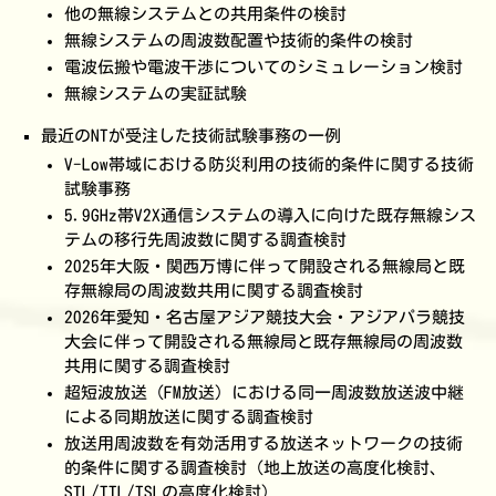
他の無線システムとの共用条件の検討
無線システムの周波数配置や技術的条件の検討
電波伝搬や電波干渉についてのシミュレーション検討
無線システムの実証試験
最近のNTが受注した技術試験事務の一例
V-Low帯域における防災利用の技術的条件に関する技術
試験事務
5.9GHz帯V2X通信システムの導入に向けた既存無線シス
テムの移行先周波数に関する調査検討
2025年大阪・関西万博に伴って開設される無線局と既
存無線局の周波数共用に関する調査検討
2026年愛知・名古屋アジア競技大会・アジアパラ競技
大会に伴って開設される無線局と既存無線局の周波数
共用に関する調査検討
超短波放送（FM放送）における同一周波数放送波中継
による同期放送に関する調査検討
放送用周波数を有効活用する放送ネットワークの技術
的条件に関する調査検討（地上放送の高度化検討、
STL/TTL/TSLの高度化検討）