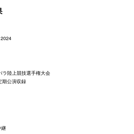
果
 2024
界パラ陸上競技選手権大会
定期公演収録
中継