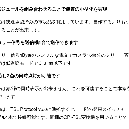
モジュールを組み合わせることで装置の小型化を実現
には技適承認済みの市販品を採用しています。自作するよりも
することが出来ます。
タリー信号を送信機1台で送信できます
e+タリー信号4Byteのシンプルな電文でカメラ16台分のタリー一
延は低遅延モードで３３ms以下です
応し2色の同時点灯が可能です
は赤/緑の同時表示が出来ません。これを可能することで本線
ています
、TSL Protocol v5.0に準拠する他、一部の簡易スイッチ
ブル1本で接続可能です。同梱のGPI-TSL変換機を用いること
。