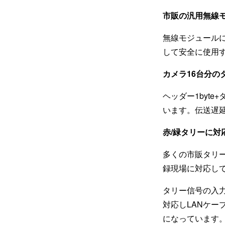
市販の汎用無線
無線モジュール
して安全に使用
カメラ16台分の
ヘッダー1byt
います。伝送遅
赤/緑タリーに対
多くの市販タリー
録現場に対応し
タリー信号の入力は
対応しLANケー
になっています