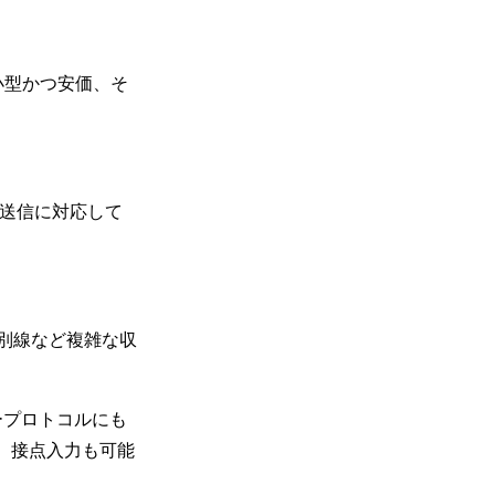
小型かつ安価、そ
斉送信に対応して
/別線など複雑な収
ャープロトコルにも
で、接点入力も可能