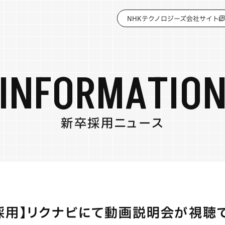
NHKテクノロジーズ会社サイト
I
N
F
O
R
M
A
T
I
O
新
卒
採
用
ニ
ュ
ー
ス
期採用】リクナビにて動画説明会が視聴