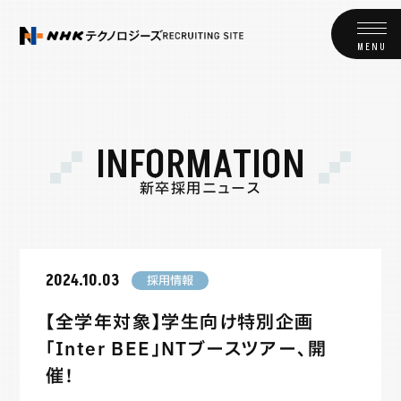
I
N
F
O
R
M
A
T
I
O
N
新
卒
採
用
ニ
ュ
ー
ス
2024.10.03
採用情報
【全学年対象】学生向け特別企画
「Inter BEE」NTブースツアー、開
催！