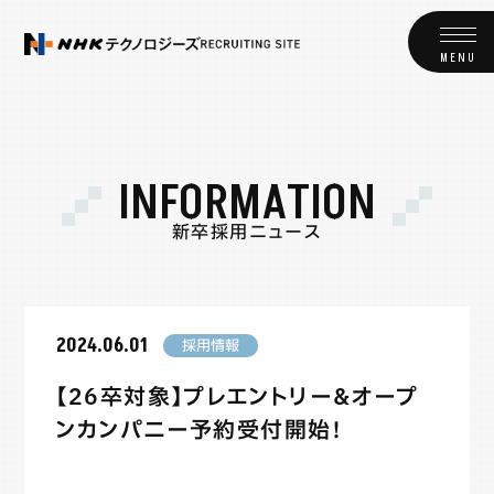
I
N
F
O
R
M
A
T
I
O
N
新
卒
採
用
ニ
ュ
ー
ス
2024.06.01
採用情報
【26卒対象】プレエントリー&オープ
ンカンパニー予約受付開始！