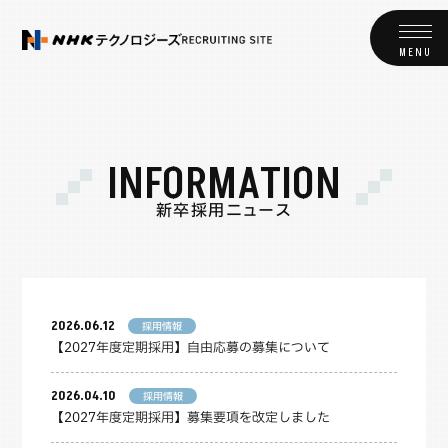
I
N
F
O
R
M
A
T
I
O
N
新
卒
採
用
ニ
ュ
ー
ス
2026.06.12
採用情報
【2027年度定期採用】自由応募の募集について
2026.04.10
採用情報
【2027年度定期採用】募集要項を改定しました