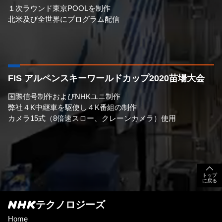
１次ラウンド東京POOLを制作
北米及び全世界にプログラム配信
FIS アルペンスキーワールドカップ2020苗場大会
国際信号制作およびNHKユニ制作
弊社４K中継車を駆使し４K番組の制作
カメラ15式（8倍速スロー、クレーンカメラ）使用
トップ
に戻る
テクノロジーズ
Home